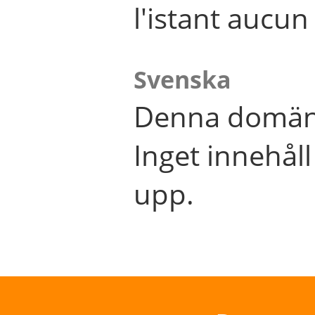
l'istant aucu
Svenska
Denna domän 
Inget innehål
upp.